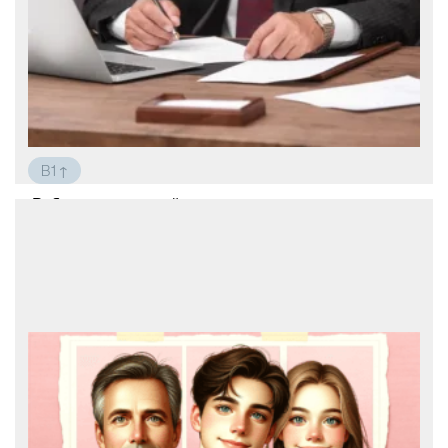
B1↑
Работа за границей
Мой отец часто работал за границей. В
2005 году он приехал работать в Японию.
После работы в Японии он вернулся
домой, а с сентября 2007 года по январь
2009 года был представителем своей
компании на Тайване. Сразу после
приезда туда он начал занима