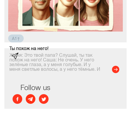
A1↑
Ты похож на него!
Женя: Это твой папа? Слушай, ты так
похож на него! Саша: Не очень. У него
зелёные глаза, а у меня голубые. И у
меня светлые волосы, а у него тёмные. И
мой папа более высокий. Женя: О, а это
тоже ты? Саша: Нет, это мой брат. Женя:
Он так похож
Follow us