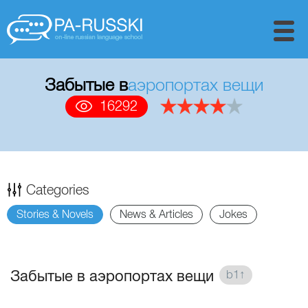
Забытые в
аэропортах вещи
16292
Categories
Stories & Novels
News & Articles
Jokes
Забытые в аэропортах вещи
b1↑