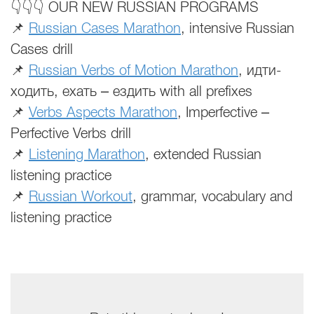
👇👇👇 OUR NEW RUSSIAN PROGRAMS
📌
Russian Cases Marathon
, i
ntensive Russian
Cases drill
📌
Russian Verbs of Motion
Marathon
,
идти-
ходить, ехать – ездить with all prefixes
📌
Verbs Aspects
Marathon
,
Imperfective –
Perfective Verbs drill
📌
Listening
Marathon
, e
xtended Russian
listening practice
📌
Russian Workout
, g
rammar, vocabulary and
listening practice