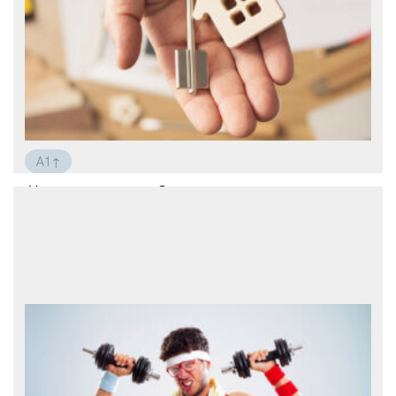
A1↑
Новая квартира: заботы и радости
У меня большая радость: я купил новую
квартиру. Эта квартира находится в
центре города. Она большая и удобная.
Я взял отпуск на работе, потому что я
хочу купить новую мебель и разные
мелочи для дома. Теперь я весь день
занят. У меня много дел. Я