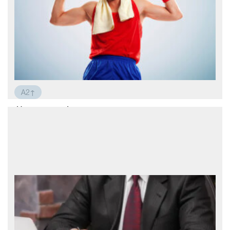
A2↑
Новая жизнь!
Я решил начать заниматься спортом.
Вчера я купил кроссовки, спортивную
форму и скачал приложение для
тренировок. Сегодня утром я встал рано,
чтобы начать новую жизнь. Сначала я
сделал зарядку. Я прыгал, махал руками,
приседал… Через пять минут мне