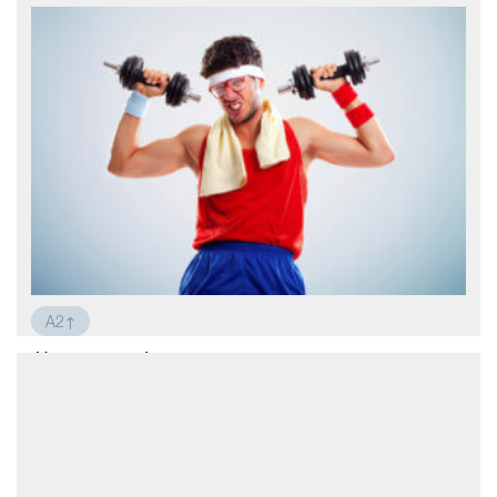
A2↑
Новая жизнь!
Я решил начать заниматься спортом.
Вчера я купил кроссовки, спортивную
форму и скачал приложение для
тренировок. Сегодня утром я встал рано,
чтобы начать новую жизнь. Сначала я
сделал зарядку. Я прыгал, махал руками,
приседал… Через пять минут мне