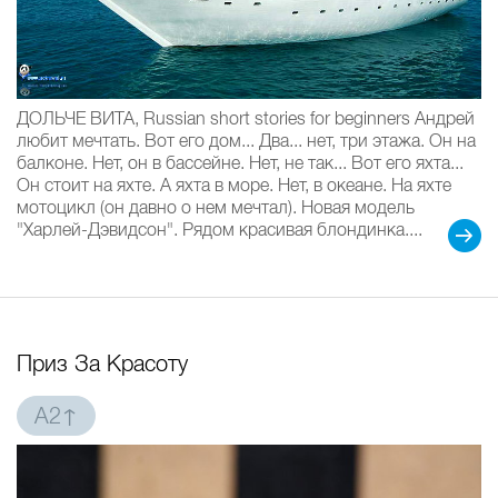
ДОЛЬЧЕ ВИТА, Russian short stories for beginners Андрей
любит мечтать. Вот его дом... Два... нет, три этажа. Он на
балконе. Нет, он в бассейне. Нет, не так... Вот его яхта...
Он стоит на яхте. А яхта в море. Нет, в океане. На яхте
мотоцикл (он давно о нем мечтал). Новая модель
"Харлей-Дэвидсон". Рядом красивая блондинка....
Приз За Красоту
A2↑