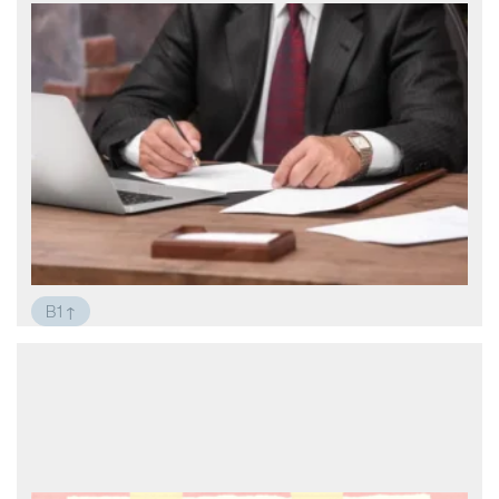
B1↑
Работа за границей
Мой отец часто работал за границей. В
2005 году он приехал работать в Японию.
После работы в Японии он вернулся
домой, а с сентября 2007 года по январь
2009 года был представителем своей
компании на Тайване. Сразу после
приезда туда он начал занима