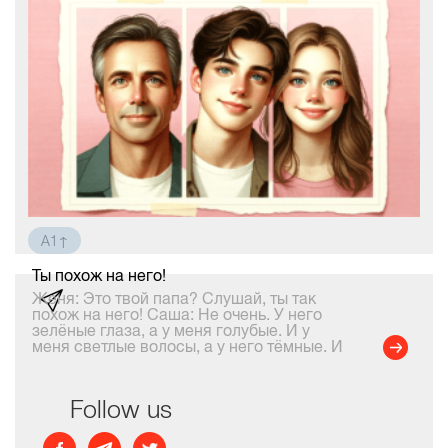
A1↑
Ты похож на него!
Женя: Это твой папа? Слушай, ты так
похож на него! Саша: Не очень. У него
зелёные глаза, а у меня голубые. И у
меня светлые волосы, а у него тёмные. И
мой папа более высокий. Женя: О, а это
тоже ты? Саша: Нет, это мой брат. Женя:
Он так похож
Follow us