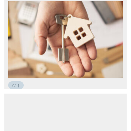
A1↑
Новая квартира: заботы и радости
У меня большая радость: я купил новую
квартиру. Эта квартира находится в
центре города. Она большая и удобная.
Я взял отпуск на работе, потому что я
хочу купить новую мебель и разные
мелочи для дома. Теперь я весь день
занят. У меня много дел. Я