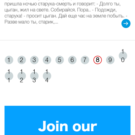
пришла ночью старуха-смерть и говорит: - Долго ты,
цыган, жил на свете. Собирайся. Пора.. - Подожди,
старуха! - просит цыган. Дай еще час на земле побыть. -
Разве мало ты, старик,...
1
1
2
3
4
5
6
7
8
9
0
1
1
1
1
1
2
3
4