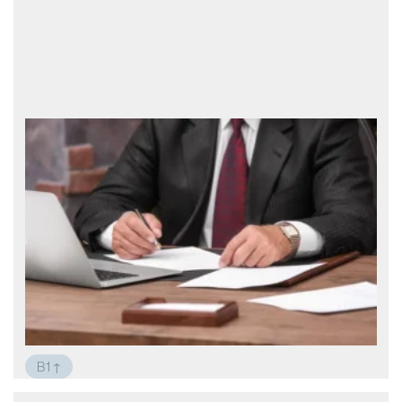
Новая жизнь!
Я решил начать заниматься спортом.
Вчера я купил кроссовки, спортивную
форму и скачал приложение для
тренировок. Сегодня утром я встал рано,
чтобы начать новую жизнь. Сначала я
сделал зарядку. Я прыгал, махал руками,
приседал… Через пять минут мне
B1↑
Работа за границей