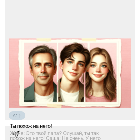
Мой отец часто работал за границей. В
2005 году он приехал работать в Японию.
После работы в Японии он вернулся
домой, а с сентября 2007 года по январь
2009 года был представителем своей
компании на Тайване. Сразу после
приезда туда он начал занима
A1↑
Ты похож на него!
Женя: Это твой папа? Слушай, ты так
похож на него! Саша: Не очень. У него