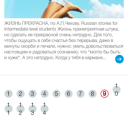
ЖИЗНЬ ПРЕКРАСНА, по А.П.Чехову. Russian stories for
intermediate level students Жизнь пренеприятная штука,
но сделать ее прекрасной очень нетрудно. Для того,
чтобы ощущать в себе счастье без перерыва, даже в
минуты скорби и печали, нужно: уметь довольствоваться
настоящим и радоваться сознанию, что “могло бы быть
и хуже”. А это нетрудно. Когда у тебя в кармане...
1
1
2
3
4
5
6
7
8
9
0
1
1
1
1
1
2
3
4