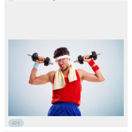
Новая квартира: заботы и радости
У меня большая радость: я купил новую
квартиру. Эта квартира находится в
центре города. Она большая и удобная.
Я взял отпуск на работе, потому что я
хочу купить новую мебель и разные
мелочи для дома. Теперь я весь день
занят. У меня много дел. Я
A2↑