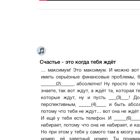
Счастье - это когда тебя ждёт
… максимум! Это максимум. И можно вот т
иметь серьёзные финансовые проблемы, 
______(2)_____, абсолютно! Ну просто по т
знаете, так вот ждут, а ждёт та, которая 
которые ждут, ну и пусть ___(3)___! Д
перспективным, _____(4)____ и быть абсо
потому что тебя не ждут… вот она не ждёт 
И ещё у тебя есть телефон. И _____(6)___
набирает, потому что она не набирает, и ка
Но при этом у тебя у самого там в мозгу к
номер, её заветный номер. Ты понима