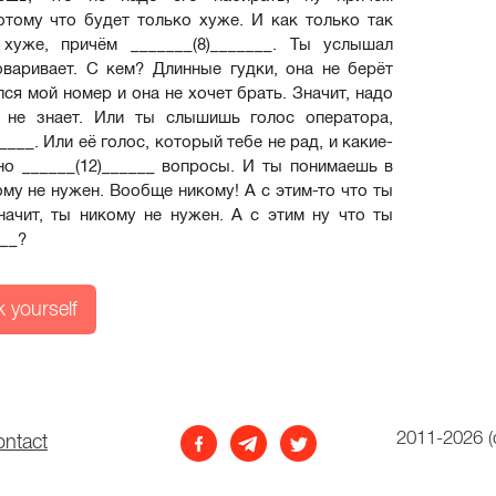
потому что будет только хуже. И как только так
хуже, причём _______(8)_______. Ты услышал
говаривает. С кем? Длинные гудки, она не берёт
лся мой номер и она не хочет брать. Значит, надо
а не знает. Или ты слышишь голос оператора,
___. Или её голос, который тебе не рад, и какие-
но ______(12)______ вопросы. И ты понимаешь в
ому не нужен. Вообще никому! А с этим-то что ты
ачит, ты никому не нужен. А с этим ну что ты
___?
 yourself
2011-2026 (
ontact