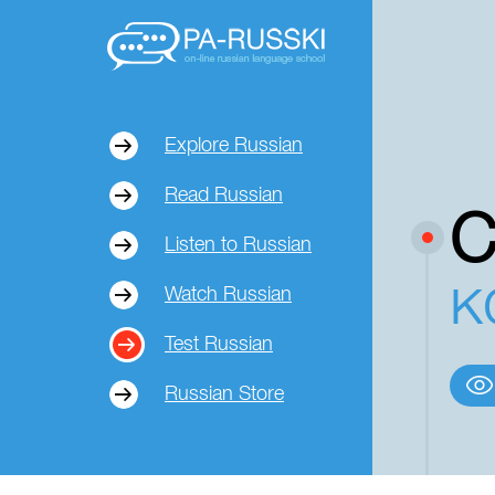
Explore Russian
Read Russian
С
Listen to Russian
к
Watch Russian
Test Russian
Russian Store