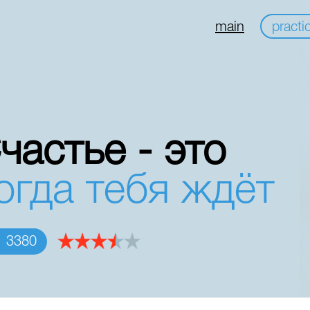
main
practi
частье - это
огда тебя ждёт
3380