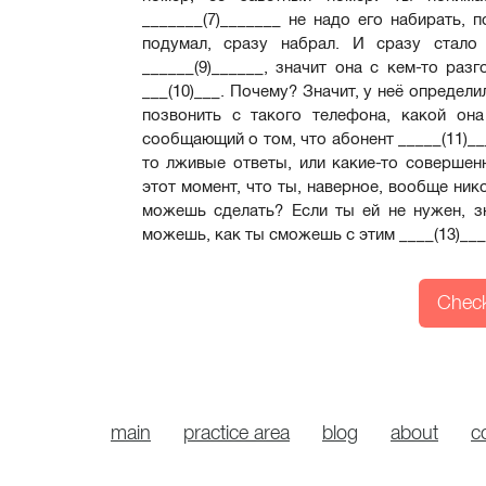
_______(7)_______ не надо его набирать, 
подумал, сразу набрал. И сразу стало 
______(9)______, значит она с кем-то раз
___(10)___. Почему? Значит, у неё определи
позвонить с такого телефона, какой он
сообщающий о том, что абонент _____(11)___
то лживые ответы, или какие-то совершен
этот момент, что ты, наверное, вообще ник
можешь сделать? Если ты ей не нужен, зн
можешь, как ты сможешь с этим ____(13)__
Check
main
practice area
blog
about
c