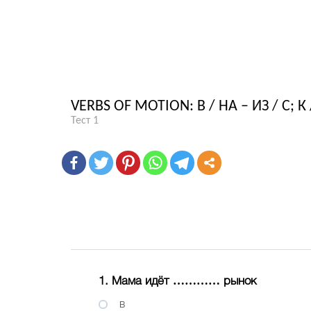
VERBS OF MOTION: В / НА – ИЗ / C; К /
Тест 1
1. Мама идёт ………… рынок
в