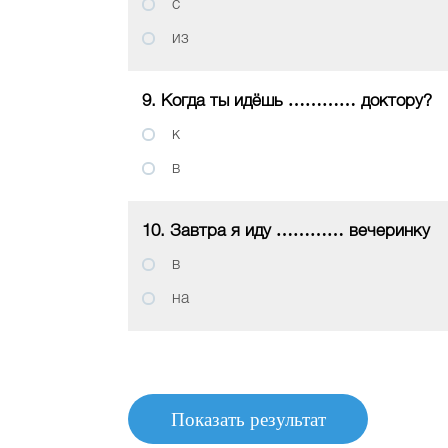
с
из
9. Когда ты идёшь ………… доктору?
к
в
10. Завтра я иду ………… вечеринку
в
на