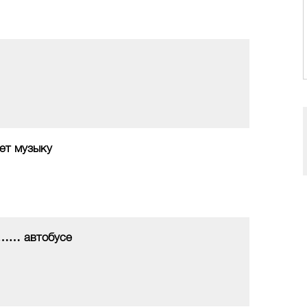
ет музыку
……… автобусе