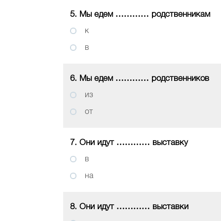
5. Мы едем ………… родственникам
к
в
6. Мы едем ………… родственников
из
от
7. Они идут ………… выставку
в
на
8. Они идут ………… выставки