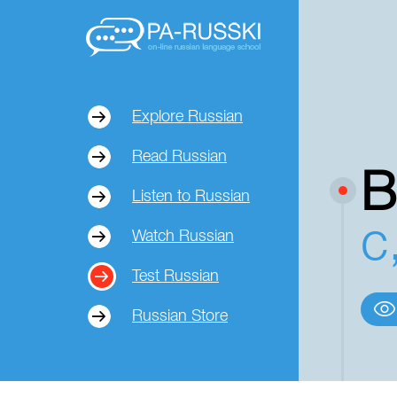
Explore Russian
Read Russian
В
Listen to Russian
с
Watch Russian
Test Russian
Russian Store