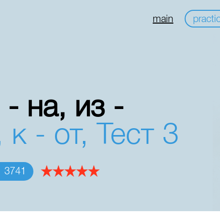
main
practi
 - на, из -
, к - от, Тест 3
3741