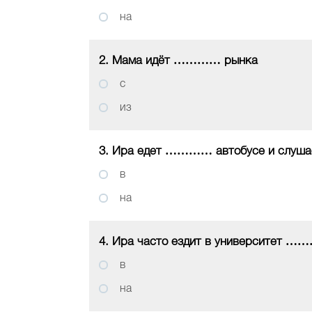
на
2. Мама идёт ………… рынка
с
из
3. Ира едет ………… автобусе и слуша
в
на
4. Ира часто ездит в университет …
в
на