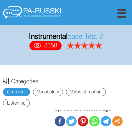
Instrumental
case Test 2
3358
Categories
Grammar
Vocabulary
Verbs of motion
Listening
Spread the knowledge