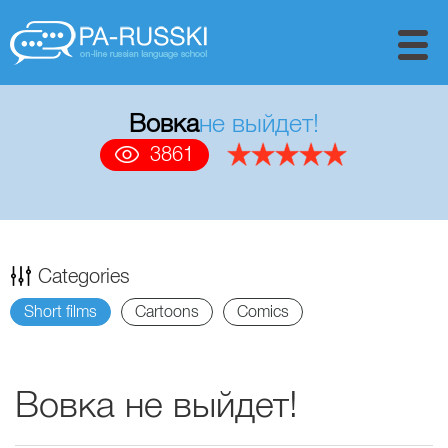
Вовка
не выйдет!
3861
Categories
Short films
Cartoons
Comics
Вовка не выйдет!