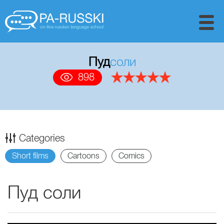
Пуд
соли
898
Categories
Short films
Cartoons
Comics
Пуд соли