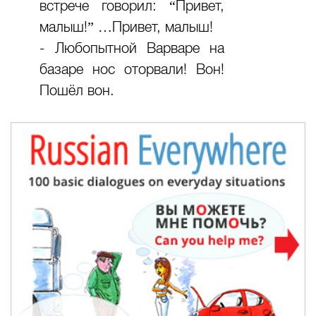
встрече говорил: “Привет,
малыш!” …Привет, малыш!
- Любопытной Варваре на
базаре нос оторвали! Вон!
Пошёл вон.