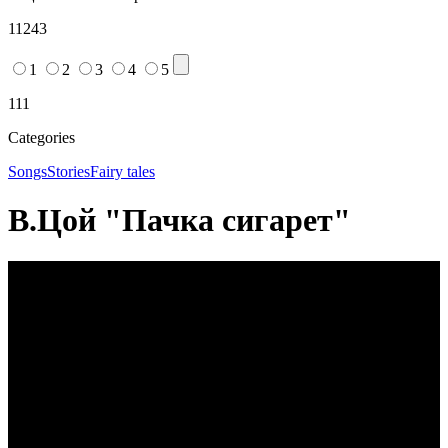
11243
1
2
3
4
5
111
Categories
Songs
Stories
Fairy tales
В.Цой "Пачка сигарет"