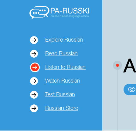
Explore Russian
Read Russian
А
Listen to Russian
Watch Russian
Test Russian
Russian Store