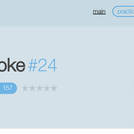
main
practi
oke
#24
157