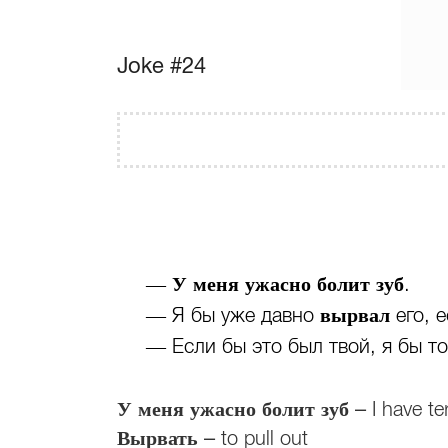
Joke #24
У меня ужасно болит зуб
—
.
вырвал
— Я бы уже давно
его, е
— Если бы это был твой, я бы т
У меня ужасно болит зуб
– I have te
Вырвать
– to pull out