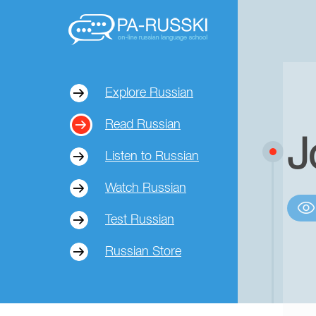
Explore Russian
Read Russian
J
Listen to Russian
Watch Russian
Test Russian
Russian Store