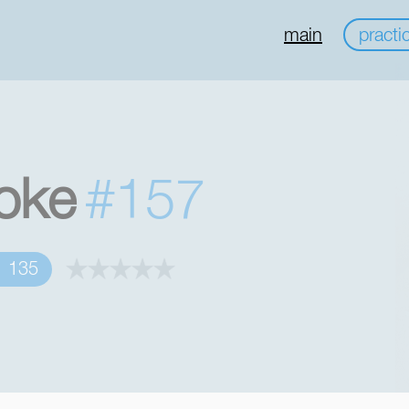
main
practi
oke
#157
135