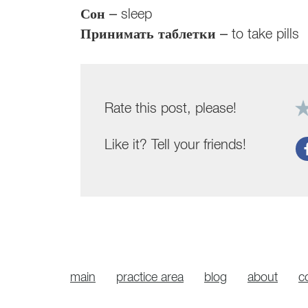
Сон
– sleep
Принимать таблетки
– to take pills
Rate this post, please!
Like it? Tell your friends!
main
practice area
blog
about
c