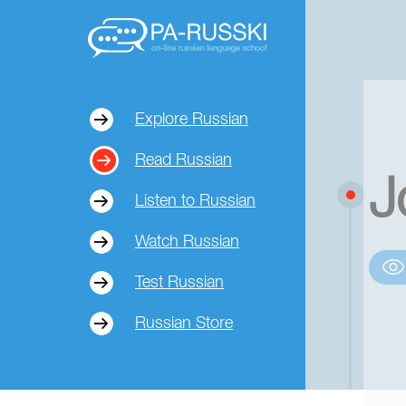
Explore Russian
Read Russian
J
Listen to Russian
Watch Russian
Test Russian
Russian Store