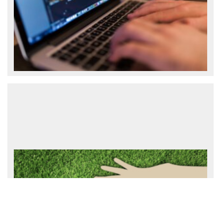
IT-офшор
Украинские разработчики остаются
одними из самых дешевых в Восточной
Европе. В Украине проживает более 15%
от общего количества IT-разработчиков
Восточной Европы. При этом почасовые
ставки сениор специалистов тут одни