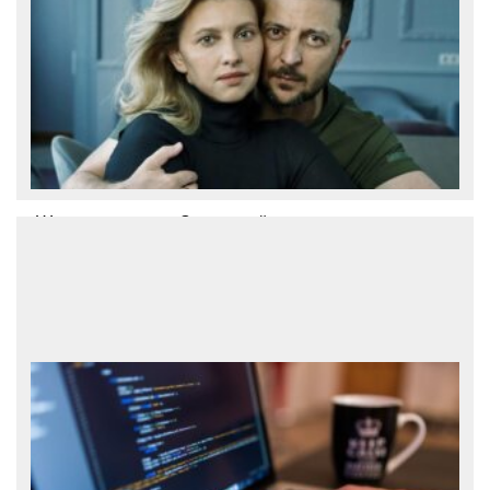
Шутки помогают. Зеленский
Президент Украины Владимир
Зеленский рассказал, как поддерживает
своих детей во время войны и ответил,
как часто видится с женой. В интервью
британскому таблоиду The Sun
Зеленский признался, что шутки
помогают ему поддерживать детей.
«Когда вы вид