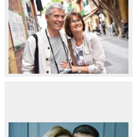
Вокруг света за 50$ в день
Бюджетные путешествия вокруг света
вполне возможны, но в конце концов
полученные впечатления важнее
финансовой экономии. К такому выводу
пришла женщина, которая совершила
17-месячное путешествие вокруг
планеты вместе со своим партнером.
Выводами он