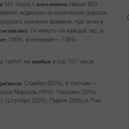
и
населением
161 город с
свыше 800
ования, водители на московских дорогах
реднего значения времени, при этом в
составляет
74 минуты на каждый час; в
яет
106%, в вечерние – 136%.
пробки
ь тратит на
в год 127 часов.
ризнали
Стамбул (55%), а третьим –
вошли Марсель (40%), Палермо (39%),
), Штутгарт (33%), Париж (33%) и Рим