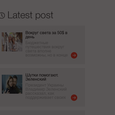
Latest post
Вокруг света за 50$ в
день
Бюджетные
путешествия вокруг
света вполне
возможны, но в конце
концов полученные
впечатления важнее
финансовой
экономии. К такому
Шутки помогают.
выводу пришла
Зеленский
женщина, которая
совершила 17-
Президент Украины
месячное
Владимир Зеленский
путешествие вокруг
рассказал, как
планеты вместе со
поддерживает своих
своим партнером.
детей во время войны
Выводами он
и ответил, как часто
видится с женой.
В интервью