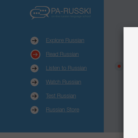
Explore Russian
Read Russian
С
Listen to Russian
п
Watch Russian
Test Russian
Russian Store