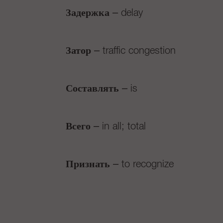
Задержка
– delay
Затор
– traffic congestion
Составлять
– is
Всего
– in all; total
Признать
– to recognize