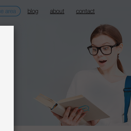
ce area
blog
about
contact