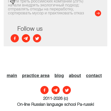
Почти треть российских компаний (29%)
начали внедрять экологичный подход:
отправлять отходы на переработку,
сортировать мусор и практиковать отказ
от одноразовой посуды и пакетов. Из
них 23% компаний отправляют отходы на
переработку, 15% от
Follow us
main
practice area
blog
about
contact
2011-2026 (с)
On-line Russian language school Pa-russki