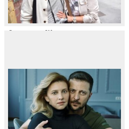
Вокруг света за 50$ в день
Бюджетные путешествия вокруг света
вполне возможны, но в конце концов
полученные впечатления важнее
финансовой экономии. К такому выводу
пришла женщина, которая совершила
17-месячное путешествие вокруг
планеты вместе со своим партнером.
Выводами он