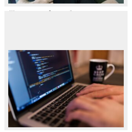
Шутки помогают. Зеленский
Президент Украины Владимир
Зеленский рассказал, как поддерживает
своих детей во время войны и ответил,
как часто видится с женой. В интервью
британскому таблоиду The Sun
Зеленский признался, что шутки
помогают ему поддерживать детей.
«Когда вы вид