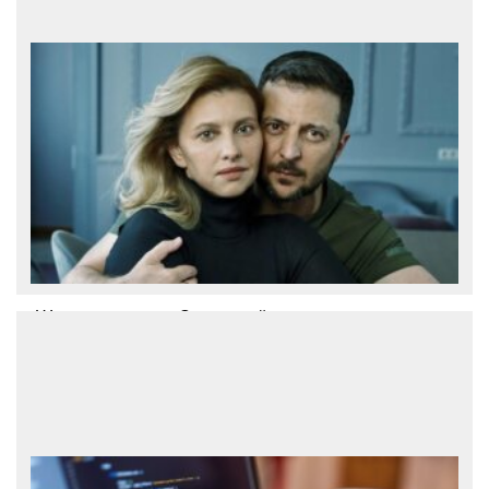
17-месячное путешествие вокруг
планеты вместе со своим партнером.
Выводами он
Шутки помогают. Зеленский
Президент Украины Владимир
Зеленский рассказал, как поддерживает
своих детей во время войны и ответил,
как часто видится с женой. В интервью
британскому таблоиду The Sun
Зеленский признался, что шутки
помогают ему поддерживать детей.
«Когда вы вид