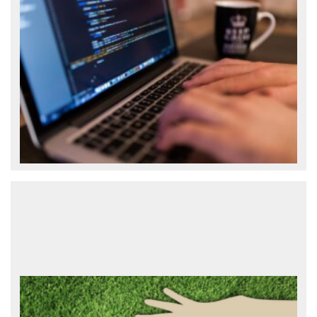
IT-офшор
Украинские разработчики остаются
одними из самых дешевых в Восточной
Европе. В Украине проживает более 15%
от общего количества IT-разработчиков
Восточной Европы. При этом почасовые
ставки сениор специалистов тут одни