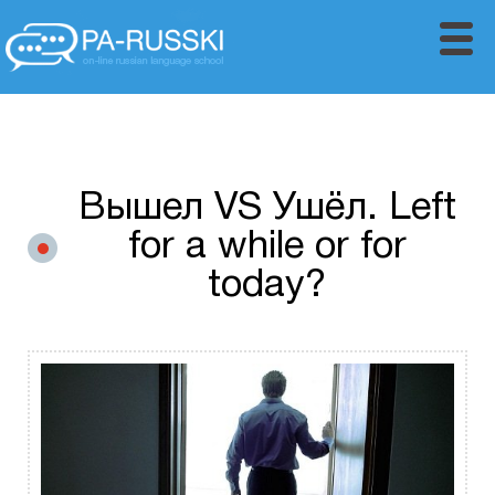
main
practice area
blog
about
contact
Вышел VS Ушёл. Left
for a while or for
today?