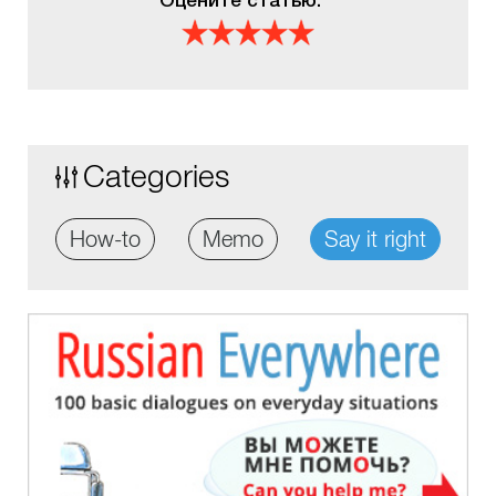
Оцените статью:
Categories
How-to
Memo
Say it right